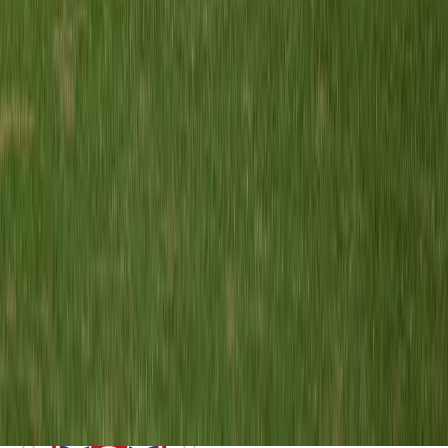
Sportpark Meerburg
· veld veld 2 B1
19 sep
08:30
Hazerswoudse Boys O9-2
vs
Meerburg O9-6
Sportpark Hazerswoudse Boys
· veld veld 1 A1
26 sep
10:30