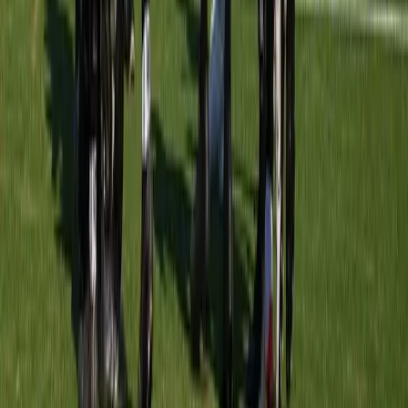
Bernardus O9-2
vs
Meerburg O9-6
Sportpark Bernardus
· veld veld 3 A1
12 sep
09:00