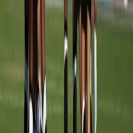
Wanneer
TRAININGSTIJDEN
Maandag
17:30
–
18:30
Veld
3
Woensdag
17:30
–
18:30
Veld
3
Achter de schermen
STAF
Stafleden worden via het CMS beheerd.
Komende wedstrijden
PROGRAMMA