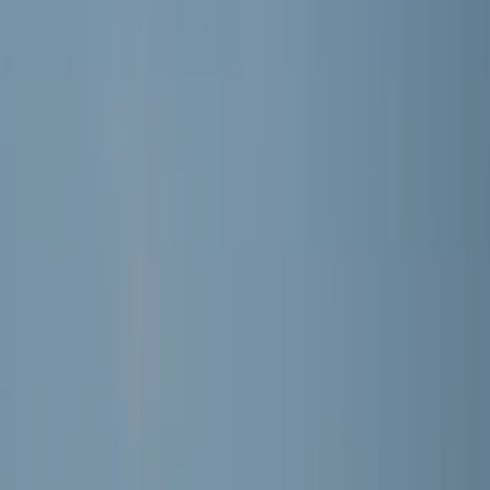
Word lid
Mijn Meerburg
F-junioren · 4e klasse Zwaluwen Jeugd (1e fase) 29
MEERBURG O9-6
Seizoen 2026/2027 · Training: Maandag, Woensdag
Selectie
DE SPELERS