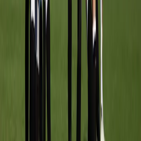
Meerburg O9-6
vs
Stompwijk'92 O9-2
Sportpark Meerburg
· veld veld 2 A1
5 sep
09:30