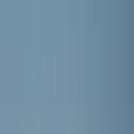
RKVV MEERBURG
Home
Nieuws
Teams
Programma
Sponsoren
Contact
Meer
Webshop