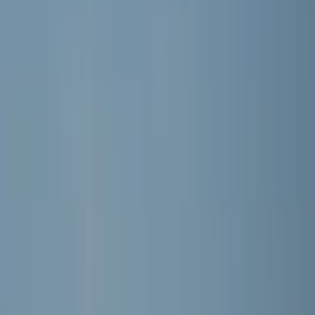
Word lid
Mijn Meerburg
E-junioren
MEERBURG O11-5
Seizoen 2026/2027 · Training: Maandag, Woensdag
Selectie
DE SPELERS