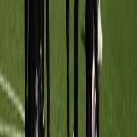
STAF
Afgeschermd
Teamleider
Recente uitslagen
UITSLAGEN