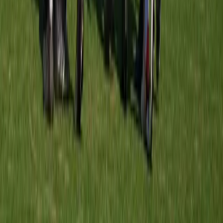
Quick Boys MO11-1
vs
Meerburg O11-5
16 mei 2026
2
-
4
W