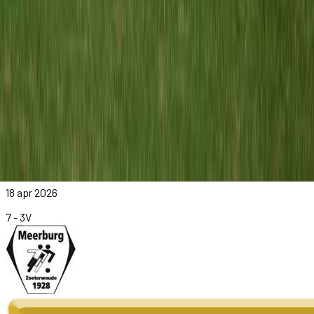
RCL O11-8
vs
Meerburg O11-5
18 apr 2026
7
-
3
V