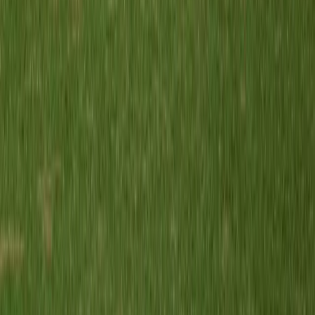
Meerburg O11-5
vs
EMM'21 MO11-1
9 mei 2026
3
-
9
V