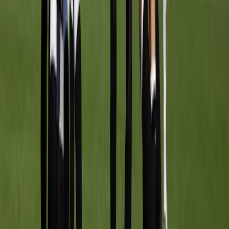
Afgeschermd
Speler
Wanneer
TRAININGSTIJDEN
Maandag
18:30
–
19:30
Veld
3
Woensdag
17:30
–
18:30
Veld
2B
Achter de schermen