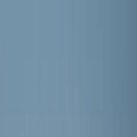
RKVV MEERBURG
Home
Nieuws
Teams
Programma
Sponsoren
Contact
Meer
Webshop