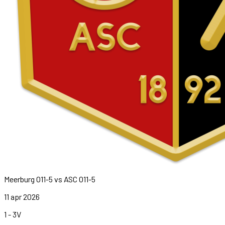
Meerburg O11-5
vs
ASC O11-5
11 apr 2026
1
-
3
V