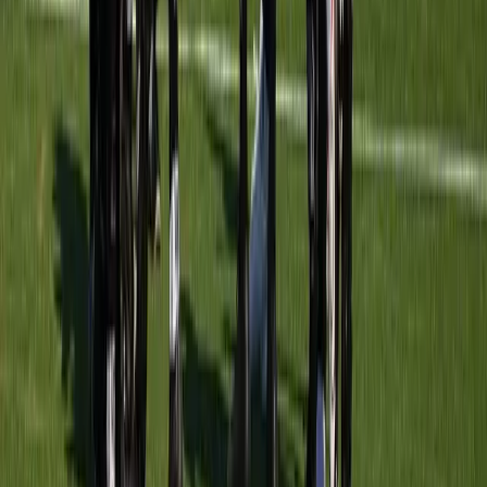
SJZ MO11-1
vs
Meerburg O11-5
30 mei 2026
2
-
6
W