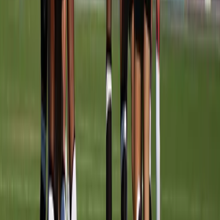
Meerburg MO20-1
vs
SJZ MO20-1
Sportpark Meerburg
· veld veld 3
5 sep
17:15