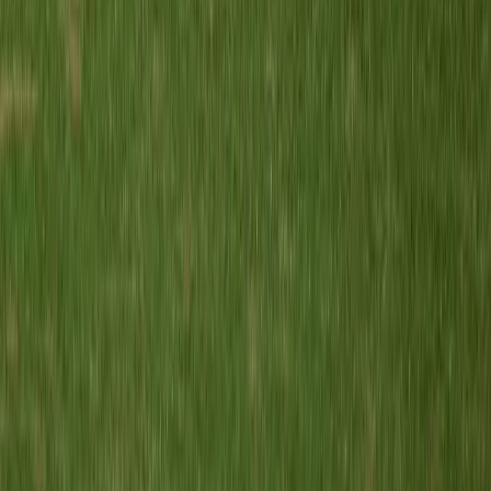
Voorschoten`97 MO20-2
vs
Meerburg MO20-1
Sportpark Adegeest
· veld veld 2
26 sep
17:30