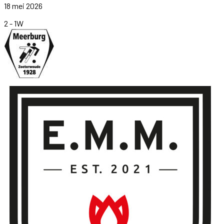
18 mei 2026
2
-
1
W