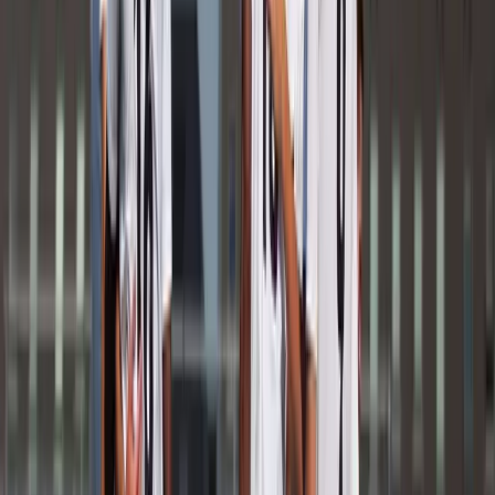
Guus Uijthof
Speler
LV
Lotte Verboom
Speler