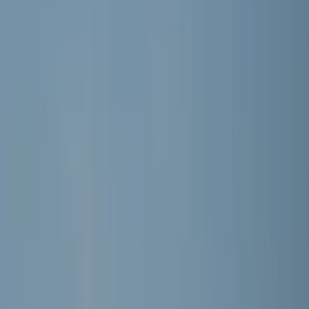
Word lid
Mijn Meerburg
Meisjes · 3e klasse Zwaluwen Jeugd (1e fase) 2
MEERBURG MO20-1
Seizoen 2026/2027 · Training: Maandag, Woensdag
Selectie
DE SPELERS