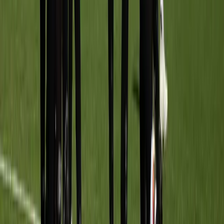
FC Lisse MO20-1
vs
Meerburg MO20-1
Sportpark Ter Specke
· veld veld 8 JO12 & 11
12 sep
14:30