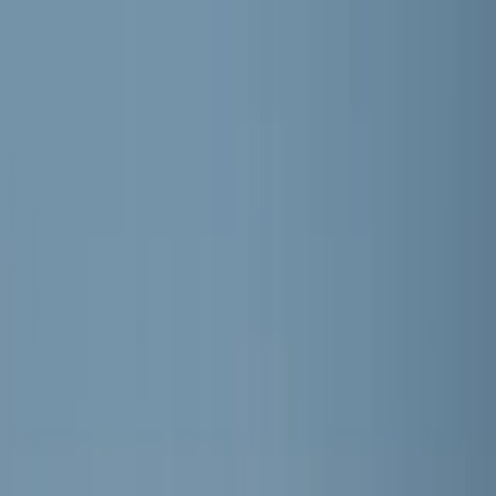
RKVV MEERBURG
Home
Nieuws
Teams
Programma
Sponsoren
Contact
Meer
Webshop