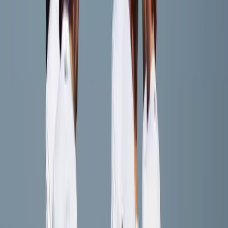
Sacha Dollekens
Speler
DD
Dana Donders
Speler
FH
Femke Huizinga
Speler
NK
Nienke Kok
Speler
LM
Limoni Myjer