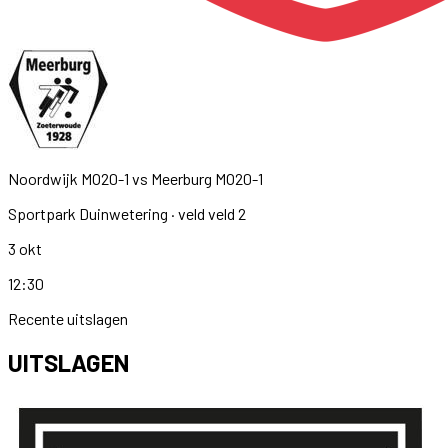
Noordwijk MO20-1
vs
Meerburg MO20-1
Sportpark Duinwetering
· veld veld 2
3 okt
12:30
Recente uitslagen
UITSLAGEN