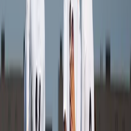
Speler
JN
Jasmijn Nijmeijer
Speler