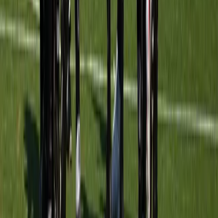
Meerburg MO20-1
vs
Katwijk MO20-2
Sportpark Meerburg
· veld veld 3
19 sep
18:00