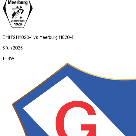
EMM'21 MO20-1
vs
Meerburg MO20-1
6 jun 2026
1
-
8
W