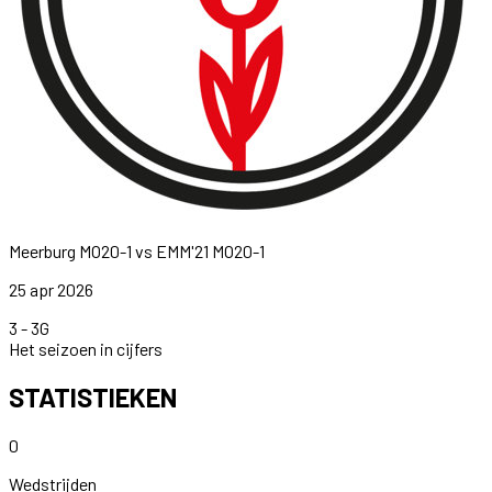
Meerburg MO20-1
vs
EMM'21 MO20-1
25 apr 2026
3
-
3
G
Het seizoen in cijfers
STATISTIEKEN
0
Wedstrijden