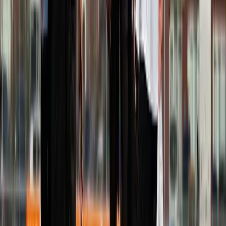
Afgeschermd
Speler
Wanneer
TRAININGSTIJDEN
Maandag
20:30
–
21:45
Veld
2A
Woensdag
20:30
–
21:45
Veld
2A
Achter de schermen
STAF
Stafleden worden via het CMS beheerd.
Komende wedstrijden
PROGRAMMA