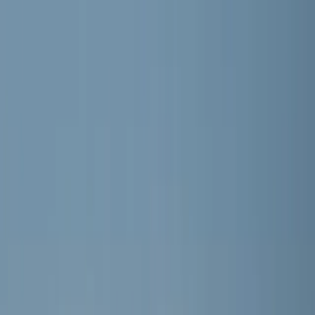
RKVV MEERBURG
Home
Nieuws
Teams
Programma
Sponsoren
Contact
Meer
Webshop