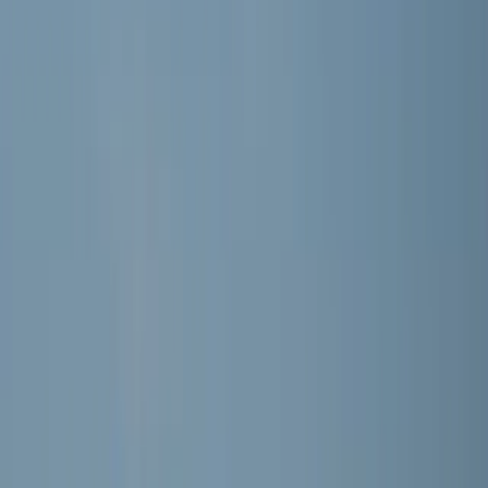
Word lid
Mijn Meerburg
F-junioren · 1e klasse Zwaluwen Jeugd (1e fase) 02
MEERBURG O8-1
Seizoen 2026/2027 · Training: Maandag, Woensdag
Selectie
DE SPELERS