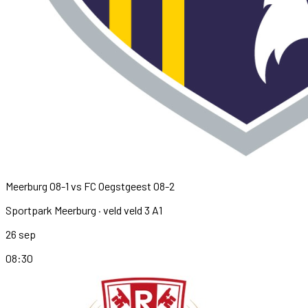
Meerburg O8-1
vs
FC Oegstgeest O8-2
Sportpark Meerburg
· veld veld 3 A1
26 sep
08:30