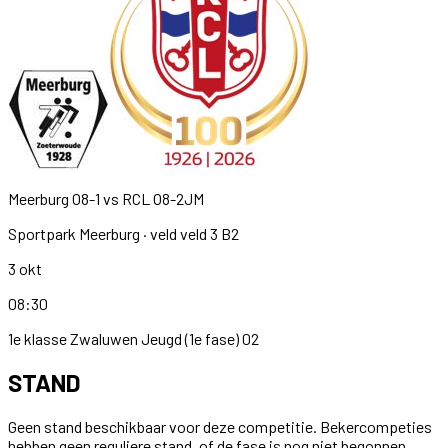
Meerburg O8-1
vs
RCL O8-2JM
Sportpark Meerburg
· veld veld 3 B2
3 okt
08:30
1e klasse Zwaluwen Jeugd (1e fase) 02
STAND
Geen stand beschikbaar voor deze competitie. Bekercompeties
hebben geen reguliere stand, of de fase is nog niet begonnen.