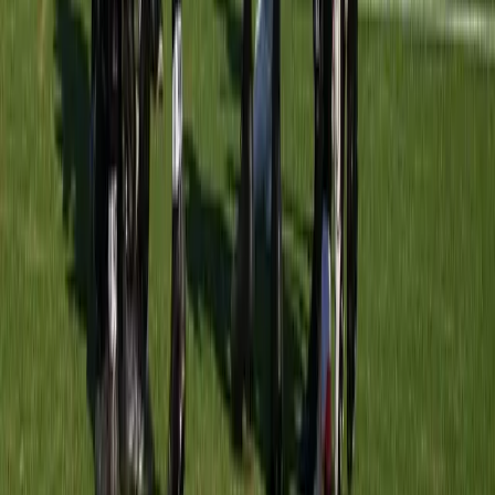
Meerburg O8-1
vs
UVS O8-2
Sportpark Meerburg
· veld veld 4 A1
5 sep
08:30
Ter Leede O8-1
vs
Meerburg O8-1
Sportpark Roodemolen
· veld veld 9-Ter Leede/Teylingen A1