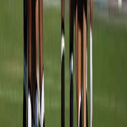
Wanneer
TRAININGSTIJDEN
Maandag
17:30
–
18:30
Veld
2
Woensdag
17:30
–
18:30
Veld
2A
Achter de schermen
STAF
Afgeschermd
Teamleider
Komende wedstrijden
PROGRAMMA