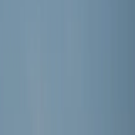
Word lid
Mijn Meerburg
Meisjes · 2e klasse Zwaluwen Jeugd (1e fase) 4
MEERBURG MO13-1
Seizoen 2026/2027 · Training: Maandag, Woensdag, Donderdag
Selectie
DE SPELERS
EE
Evi van Eijk