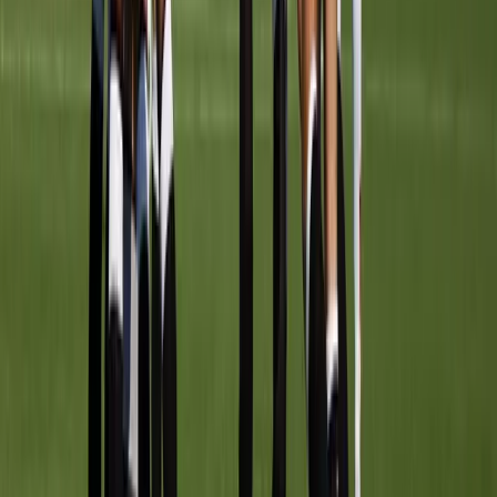
17:30
–
18:30
Veld
1
Donderdag
16:45
–
17:45
Veld
1A
Achter de schermen
STAF
Stafleden worden via het CMS beheerd.
Recente uitslagen
UITSLAGEN