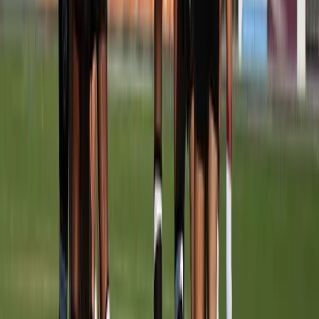
Afgeschermd
Speler
Wanneer
TRAININGSTIJDEN
Maandag
18:30
–
19:30
Veld
4
Woensdag