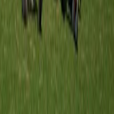
Meerburg MO13-1
vs
VVSB MO13-1
23 mei 2026
3
-
2
W
Foreholte MO13-1
vs
Meerburg MO13-1
19 mei 2026
4
-
3
V