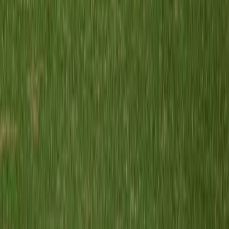
Quick Boys MO13-4
vs
Meerburg MO13-1
16 mei 2026
3
-
3
G