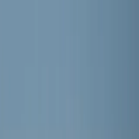
RKVV MEERBURG
Home
Nieuws
Teams
Programma
Sponsoren
Contact
Meer
Webshop