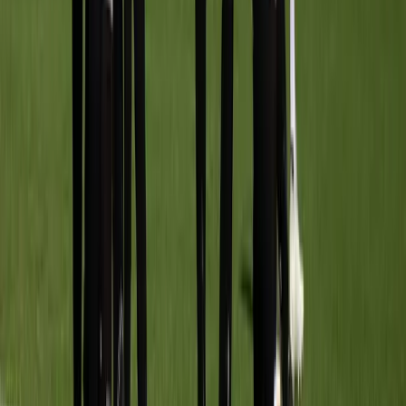
SJZ MO13-1
vs
Meerburg MO13-1
28 mei 2026
2
-
6
W