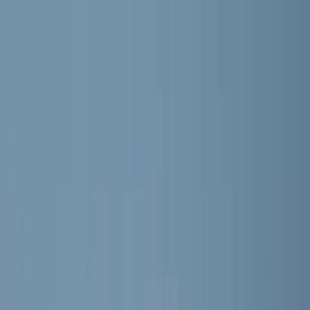
RKVV MEERBURG
Home
Nieuws
Teams
Programma
Sponsoren
Contact
Meer
Webshop