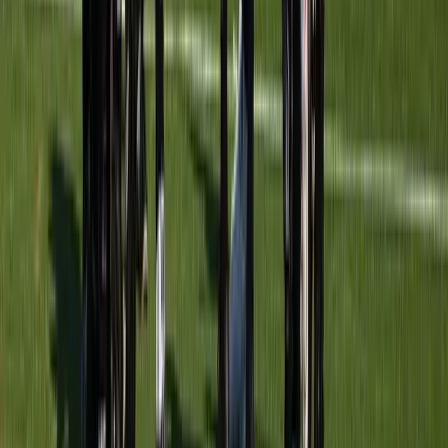
TRAININGSTIJDEN
Dinsdag
20:30
–
21:45
Veld
2B
Donderdag
20:30
–
21:45
Veld
2B
Achter de schermen
STAF
Stafleden worden via het CMS beheerd.
Recente uitslagen
UITSLAGEN