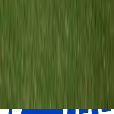
DoCoS O19-1
vs
Meerburg O19-1
18 apr 2026
7
-
1
V