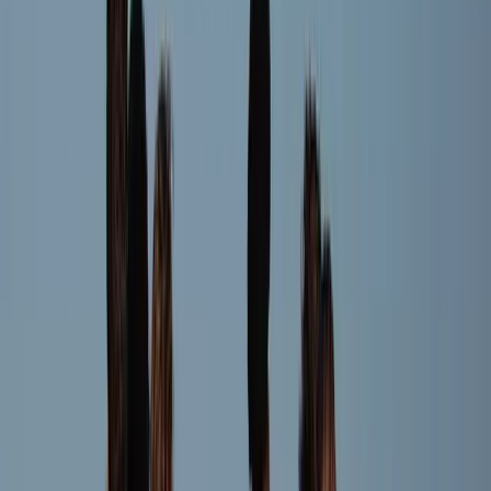
Bram Houben
Speler