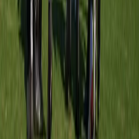
Rijnsburgse Boys O19-1
vs
Meerburg O19-1
16 mei 2026
8
-
0
V
Meerburg O19-1
vs
Ter Leede O19-1
9 mei 2026
0
-
3
V