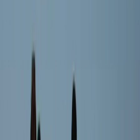
CE
Cas van Es
Speler