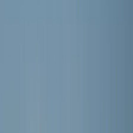
Word lid
Mijn Meerburg
A-junioren
MEERBURG O19-1
Seizoen 2026/2027 · Training: Dinsdag, Donderdag
Selectie
DE SPELERS