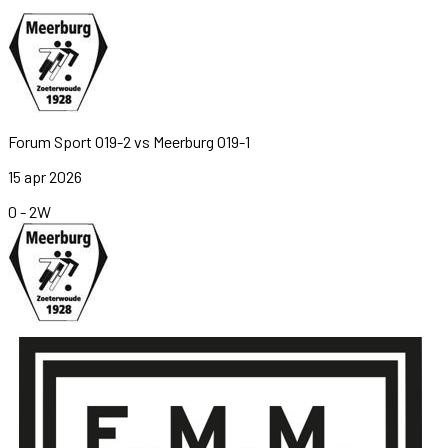
Forum Sport O19-2
vs
Meerburg O19-1
15 apr 2026
0
-
2
W