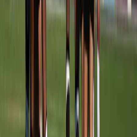
TRAININGSTIJDEN
Maandag
19:30
–
20:30
Veld
2A
Woensdag
19:30
–
20:30
Veld
2A
Achter de schermen
STAF
Thierry Platteel
Teamleider
Komende wedstrijden
PROGRAMMA