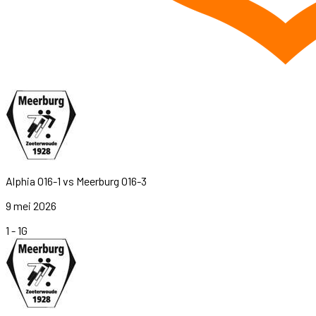
Alphia O16-1
vs
Meerburg O16-3
9 mei 2026
1
-
1
G