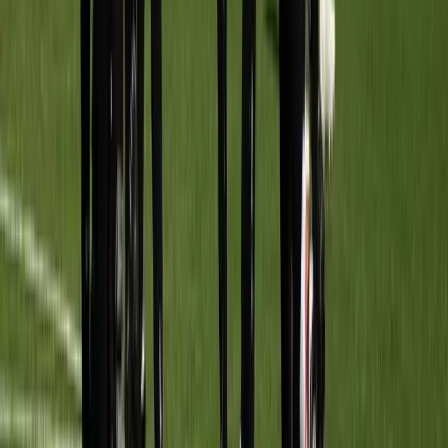
5 sep
11:30
Meerburg O16-3
vs
Quick Boys O16-3
Sportpark Meerburg
· veld veld 2
12 sep
14:00