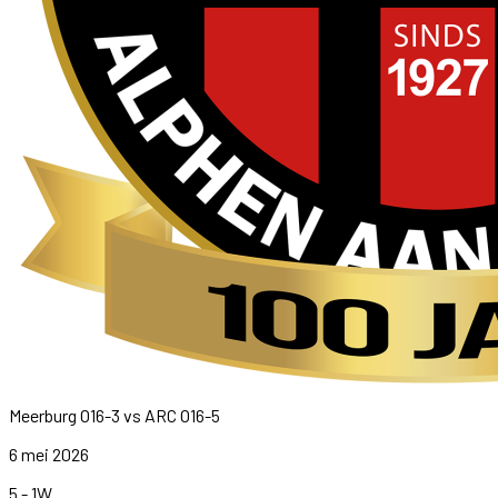
Meerburg O16-3
vs
ARC O16-5
6 mei 2026
5
-
1
W