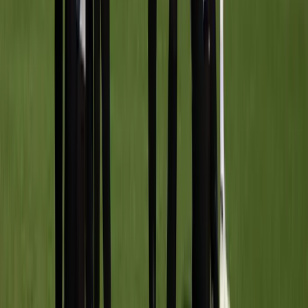
UVS O16-3
vs
Meerburg O16-3
Sportpark Kikkerpolder
· veld veld 3-UVS/LSVV70