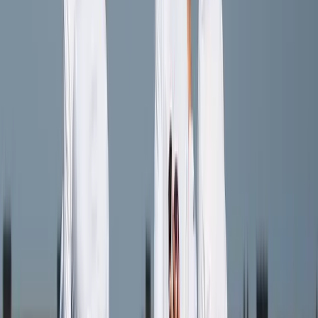
Kyran Sierksma
Speler