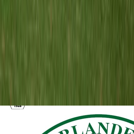
ASC O16-1
vs
Meerburg O16-3
Sportpark Overveer
· veld veld 2
3 okt
11:30
Recente uitslagen
UITSLAGEN