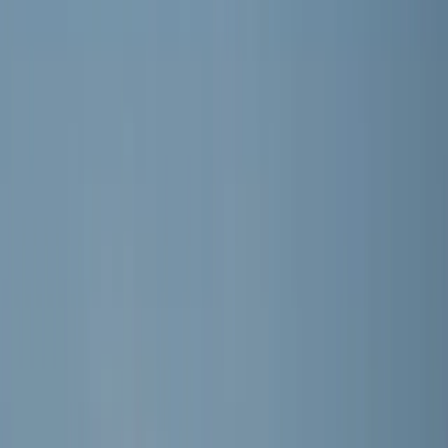
Word lid
Mijn Meerburg
O16 · 3e klasse Zwaluwen Jeugd (1e fase) 02
MEERBURG O16-3
Seizoen 2026/2027 · Training: Maandag, Woensdag
Selectie
DE SPELERS