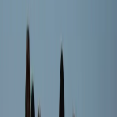
MK
Mika Koopmanschap
Speler