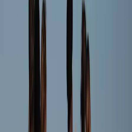
Levi van der Luijt
Speler
FP
Faas Platteel
Speler