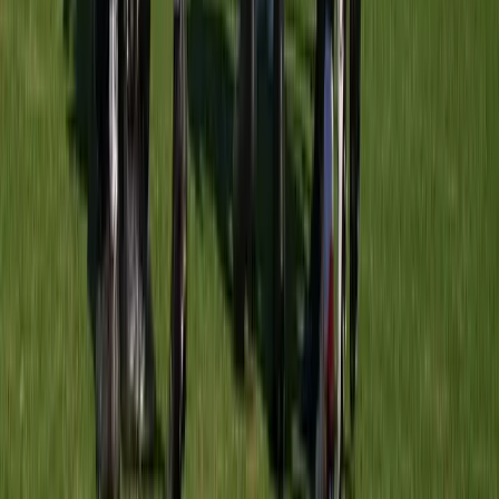
Meerburg O16-3
vs
Blauw-Zwart O16-3
Sportpark Meerburg
· veld veld 2
19 sep
16:00
Hazerswoudse Boys O16-2
vs
Meerburg O16-3
Sportpark Hazerswoudse Boys
· veld veld 1
26 sep
12:00