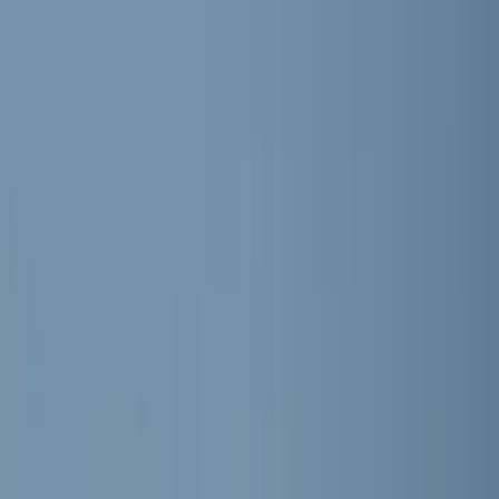
RKVV MEERBURG
Home
Nieuws
Teams
Programma
Sponsoren
Contact
Meer
Webshop