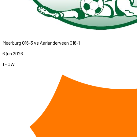
Meerburg O16-3
vs
Aarlanderveen O16-1
6 jun 2026
1
-
0
W